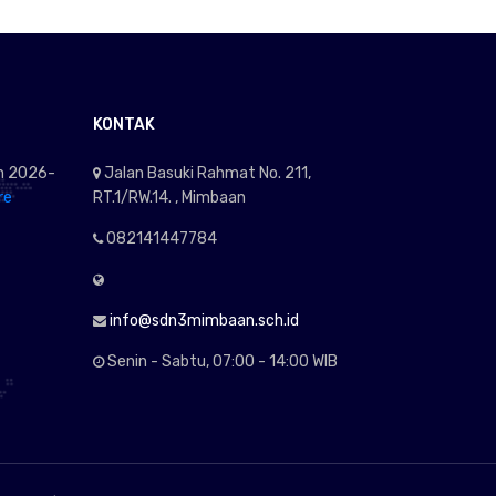
KONTAK
an 2026-
Jalan Basuki Rahmat No. 211,
re
RT.1/RW.14. , Mimbaan
082141447784
info@sdn3mimbaan.sch.id
Senin - Sabtu, 07:00 - 14:00 WIB